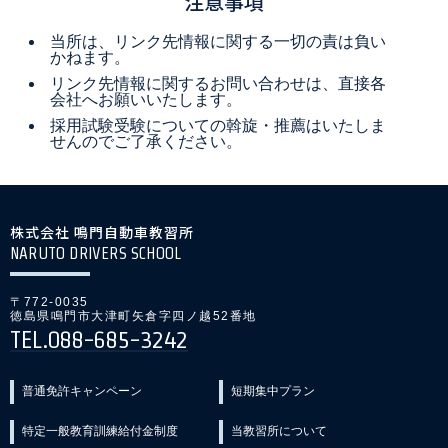
注意事項
当所は、リンク先情報に関する一切の責は負い
かねます。
リンク先情報に関するお問い合わせは、直接各
会社へお願いいたします。
採用試験受験についての斡旋・推薦はいたしま
せんのでご了承ください。
株式会社 鳴門自動車教習所
NARUTO DRIVERS SCHOOL
〒772-0035
徳島県鳴門市大津町矢倉字四ノ越52番地
TEL.088-685-3242
普通免許キャンペーン
短期集中プラン
特定一般教育訓練給付金制度
当教習所について