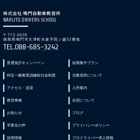
株式会社 鳴門自動車教習所
NARUTO DRIVERS SCHOOL
〒772-0035
徳島県鳴門市大津町矢倉字四ノ越52番地
TEL.088-685-3242
普通免許キャンペーン
短期集中プラン
特定一般教育訓練給付金制度
当教習所について
アクセス・送迎
入所案内
教習車種
合宿について
お知らせ
ブログ
卒業生の声
プライバシーポリシー
採用情報
プロドライバー求人情報