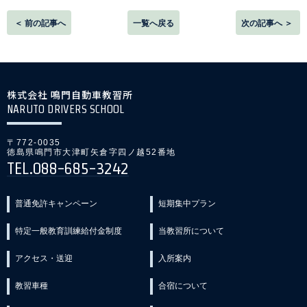
＜ 前の記事へ
一覧へ戻る
次の記事へ ＞
株式会社 鳴門自動車教習所
NARUTO DRIVERS SCHOOL
〒772-0035
徳島県鳴門市大津町矢倉字四ノ越52番地
TEL.088-685-3242
普通免許キャンペーン
短期集中プラン
特定一般教育訓練給付金制度
当教習所について
アクセス・送迎
入所案内
教習車種
合宿について