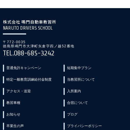
株式会社 鳴門自動車教習所
NARUTO DRIVERS SCHOOL
〒772-0035
徳島県鳴門市大津町矢倉字四ノ越52番地
TEL.088-685-3242
普通免許キャンペーン
短期集中プラン
特定一般教育訓練給付金制度
当教習所について
アクセス・送迎
入所案内
教習車種
合宿について
お知らせ
ブログ
卒業生の声
プライバシーポリシー