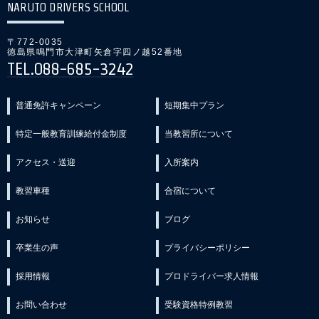
NARUTO DRIVERS SCHOOL
〒772-0035
徳島県鳴門市大津町矢倉字四ノ越52番地
TEL.088-685-3242
普通免許キャンペーン
短期集中プラン
特定一般教育訓練給付金制度
当教習所について
アクセス・送迎
入所案内
教習車種
合宿について
お知らせ
ブログ
卒業生の声
プライバシーポリシー
採用情報
プロドライバー求人情報
お問い合わせ
受験資格特例教習