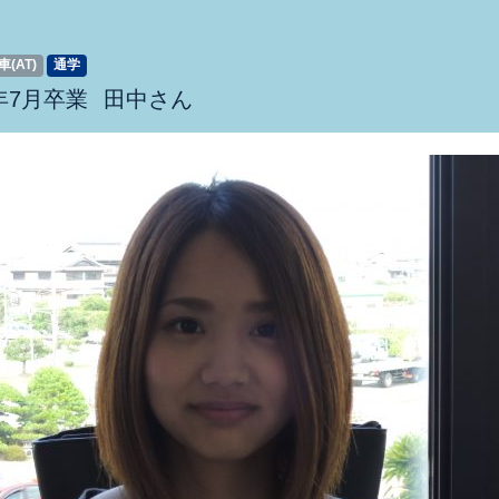
(AT)
通学
8年7月卒業
田中さん