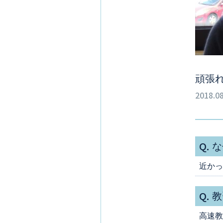
頑張
2018.08
Q.
な
近かっ
Q.
教
高速教