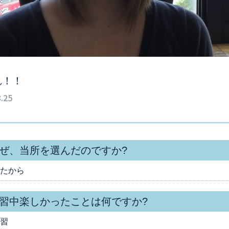
れ！！
.25
ぜ、当所を選んだのですか?
たから
習中楽しかったことは何ですか?
習