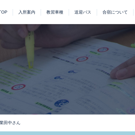
TOP
入所案内
教習車種
送迎バス
合宿について
普通免許キャンペーン
短期集中プラン
特定一般教育訓練給付金制度
プロドライバー求人情報
バス運転手の一日
受験資格特例教習
卒業生の声
アクセス
お知らせ
ブログ
学科教習システム【i-武蔵】
当教習所に入所する方へ
免許獲得までのスケジュール
教習カリキュラム
普通自動車・自動二輪
プロ用免許（トラック・バス等）
講習（フォークリフト・各種講習）
合宿教習とは…
合宿免許のお申
施設紹介
合宿に来られる
卒業田中さん