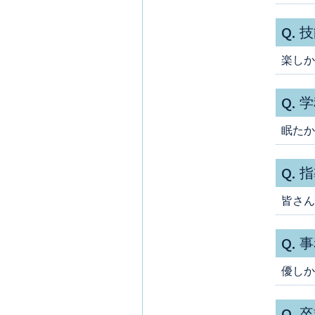
Q.
技
楽しか
Q.
学
眠たか
Q.
指
皆さん
Q.
事
優しか
Q.
卒