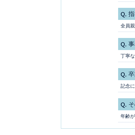
Q.
指
全員親
Q.
事
丁寧な
Q.
卒
記念に
Q.
そ
年齢が