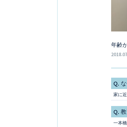
年齢
2018.07
Q.
な
家に近
Q.
教
一本橋