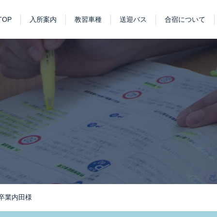
TOP
入所案内
教習車種
送迎バス
合宿について
普通免許キャンペーン
短期集中プラン
特定一般教育訓練給付金制度
プロドライバー求人情報
バス運転手の一日
受験資格特例教習
卒業生の声
アクセス
お知らせ
ブログ
学科教習システム【i-武蔵】
当教習所に入所する方へ
免許獲得までのスケジュール
教習カリキュラム
普通自動車・自動二輪
プロ用免許（トラック・バス等）
講習（フォークリフト・各種講習）
合宿教習とは…
合宿免許のお申
施設紹介
合宿に来られる
月卒業内田様